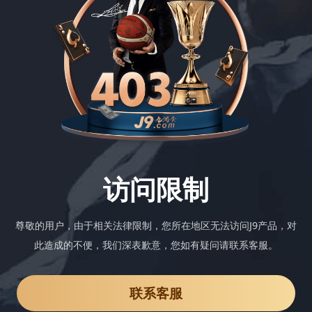
访问限制
尊敬的用户，由于相关法律限制，您所在地区无法访问J9产品，对
此造成的不便，我们深表歉意，您如有疑问请联系客服。
联系客服