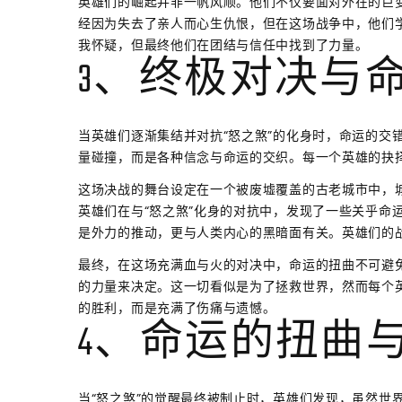
英雄们的崛起并非一帆风顺。他们不仅要面对外在的巨
经因为失去了亲人而心生仇恨，但在这场战争中，他们
我怀疑，但最终他们在团结与信任中找到了力量。
3、终极对决与
当英雄们逐渐集结并对抗“怒之煞”的化身时，命运的交
量碰撞，而是各种信念与命运的交织。每一个英雄的抉
这场决战的舞台设定在一个被废墟覆盖的古老城市中，
英雄们在与“怒之煞”化身的对抗中，发现了一些关乎命
是外力的推动，更与人类内心的黑暗面有关。英雄们的
最终，在这场充满血与火的对决中，命运的扭曲不可避
的力量来决定。这一切看似是为了拯救世界，然而每个
的胜利，而是充满了伤痛与遗憾。
4、命运的扭曲
当“怒之煞”的觉醒最终被制止时，英雄们发现，虽然世