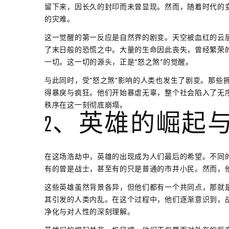
留下来，因长久的封印而未曾显现。然而，随着时代的
的灾难。
这一觉醒的第一反应是自然界的剧变。天空被血红的云
了末日般的恐慌之中。大量的生命因此丧失，曾经繁荣
一切。这一切的源头，正是“怒之煞”的觉醒。
与此同时，受“怒之煞”影响的人类也发生了剧变。那些
得暴戾与疯狂。他们开始暴虐无辜，整个社会陷入了无
秩序在这一刻彻底崩塌。
2、英雄的崛起
在这场浩劫中，英雄的出现成为人们最后的希望。不同
有的曾是战士，甚至有的只是普通的市井小民。然而，
这些英雄虽然背景各异，但他们都有一个共同点，那就是
其引发的人类内乱。在这个过程中，他们逐渐意识到，战
净化与对人性的深刻理解。