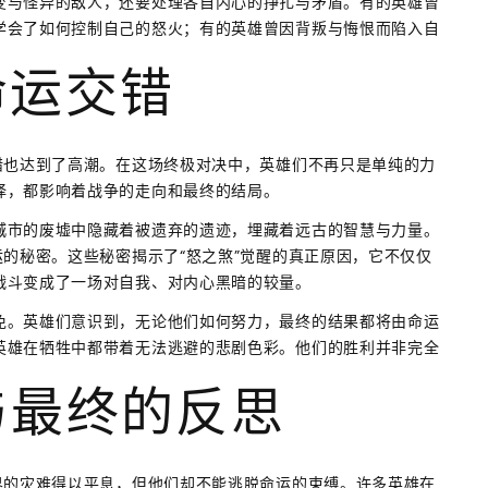
变与怪异的敌人，还要处理各自内心的挣扎与矛盾。有的英雄曾
学会了如何控制自己的怒火；有的英雄曾因背叛与悔恨而陷入自
命运交错
错也达到了高潮。在这场终极对决中，英雄们不再只是单纯的力
择，都影响着战争的走向和最终的结局。
城市的废墟中隐藏着被遗弃的遗迹，埋藏着远古的智慧与力量。
运的秘密。这些秘密揭示了“怒之煞”觉醒的真正原因，它不仅仅
战斗变成了一场对自我、对内心黑暗的较量。
免。英雄们意识到，无论他们如何努力，最终的结果都将由命运
英雄在牺牲中都带着无法逃避的悲剧色彩。他们的胜利并非完全
与最终的反思
界的灾难得以平息，但他们却不能逃脱命运的束缚。许多英雄在