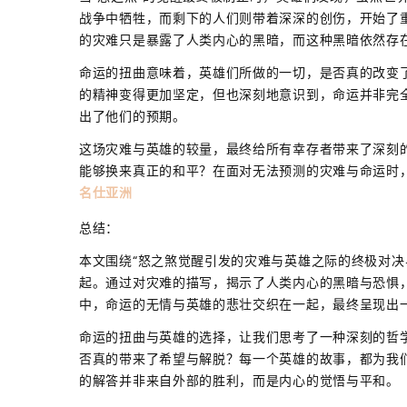
战争中牺牲，而剩下的人们则带着深深的创伤，开始了
的灾难只是暴露了人类内心的黑暗，而这种黑暗依然存
命运的扭曲意味着，英雄们所做的一切，是否真的改变
的精神变得更加坚定，但也深刻地意识到，命运并非完全
出了他们的预期。
这场灾难与英雄的较量，最终给所有幸存者带来了深刻
能够换来真正的和平？在面对无法预测的灾难与命运时
名仕亚洲
总结：
本文围绕“怒之煞觉醒引发的灾难与英雄之际的终极对决
起。通过对灾难的描写，揭示了人类内心的黑暗与恐惧
中，命运的无情与英雄的悲壮交织在一起，最终呈现出
命运的扭曲与英雄的选择，让我们思考了一种深刻的哲学
否真的带来了希望与解脱？每一个英雄的故事，都为我
的解答并非来自外部的胜利，而是内心的觉悟与平和。