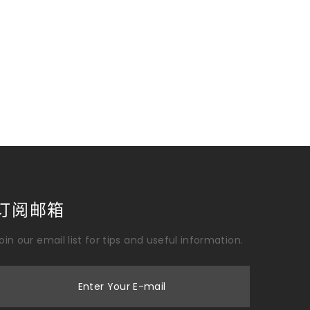
订阅邮箱
oin our email list for tips and useful information.
Enter Your E-mail