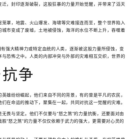
变迁，封印逐渐破裂，这股狂暴的力量开始觉醒，并带来了滔天
层笼罩，地震、火山爆发、海啸等灾难接连而至，整个世界陷入
的城市变成了废墟，土地被侵蚀，海洋的水位不断上升，吞噬着
拥有强大精神力或特定血统的人类，逐渐被这股力量所侵蚀，变
序与恐怖之中。人类的内部冲突与外部的灾难相互交织，世界的
与抗争
的英雄纷纷崛起，他们来自不同的背景，有的曾是平凡的农民，
他们在命运的推动下，聚集在一起，共同对抗这一觉醒的灾难。
无畏与坚定。他们不仅要与“怒之煞”的力量抗衡，还要面对由
胜“怒之煞”的力量不仅仅依赖于武力的强大，更需要对心灵的