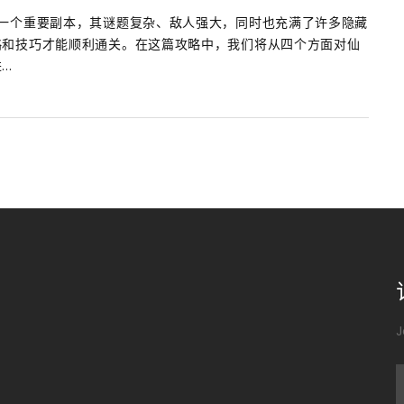
的一个重要副本，其谜题复杂、敌人强大，同时也充满了许多隐藏
略和技巧才能顺利通关。在这篇攻略中，我们将从四个方面对仙
..
J