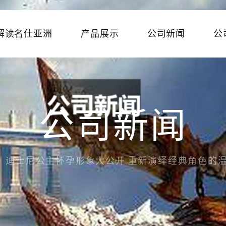
解读名仕亚洲
产品展示
公司新闻
公
公司新闻
迪士尼公主怀孕形象大公开 重新演绎经典角色的