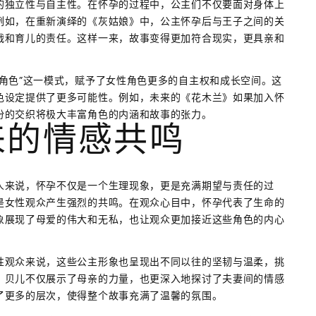
的独立性与自主性。在怀孕的过程中，公主们不仅要面对身体上
例如，在重新演绎的《灰姑娘》中，公主怀孕后与王子之间的关
战和育儿的责任。这样一来，故事变得更加符合现实，更具亲和
角色”这一模式，赋予了女性角色更多的自主权和成长空间。这
色设定提供了更多可能性。例如，未来的《花木兰》如果加入怀
份的交织将极大丰富角色的内涵和故事的张力。
来的情感共鸣
人来说，怀孕不仅是一个生理现象，更是充满期望与责任的过
是女性观众产生强烈的共鸣。在观众心目中，怀孕代表了生命的
象展现了母爱的伟大和无私，也让观众更加接近这些角色的内心
性观众来说，这些公主形象也呈现出不同以往的坚韧与温柔，挑
，贝儿不仅展示了母亲的力量，也更深入地探讨了夫妻间的情感
了更多的层次，使得整个故事充满了温馨的氛围。