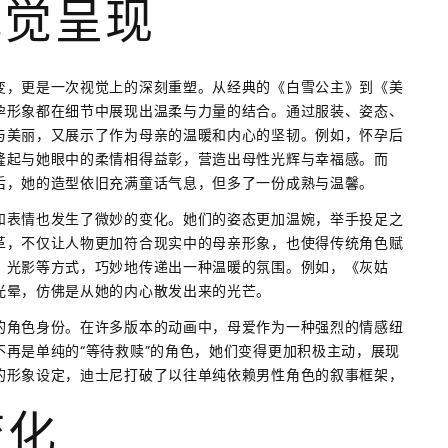
视觉呈现
变，更是一次视觉上的深刻重塑。从经典的《白雪公主》到《美
孕形象都在细节中展现出温柔与力量的结合。通过服装、姿态、
与美丽，又展示了作为母亲的温暖和内心的坚韧。例如，怀孕后
隆起与她眼中的柔情相得益彰，营造出母性光辉与幸福感。而
后，她的造型依旧充满童话气息，但多了一份成熟与温馨。
和表情也发生了微妙的变化。她们的姿态更加温婉，举手投足之
革，不仅让人物更加符合现实中的母亲形象，也使得传统角色赋
、光影等方式，巧妙地传递出一种温暖的氛围。例如，《灰姑
光晕，仿佛是从她的内心散发出来的光芒。
的角色身份。在许多版本的动画中，母爱作为一种强烈的情感纽
再是单纯的“等待救赎”的角色，她们变得更加积极主动，展现
的形象设定，迪士尼打破了以往单纯依赖男性角色的叙事框架，
变化