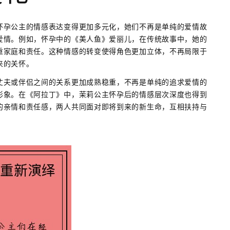
怀孕公主的情感表达变得更加多元化，她们不再是单纯的爱情故
爱情。例如，怀孕中的《美人鱼》爱丽儿，在传统故事中，她的
重家庭和责任。这种情感的转变使得角色更加立体，不再局限于
来的关怀。
丈夫或伴侣之间的关系更加成熟稳重，不再是单纯的追求爱情的
形象。在《阿拉丁》中，茉莉公主怀孕后的情感层次深度也得到
的亲情和责任感，两人共同面对即将到来的新生命，互相扶持与