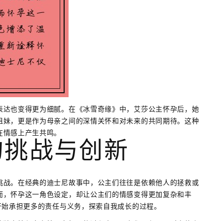
表达也变得更为细腻。在《冰雪奇缘》中，艾莎公主怀孕后，她
姐妹，更是作为母亲之间的深情关怀和对未来的共同期待。这种
在情感上产生共鸣。
的挑战与创新
挑战。在经典的迪士尼故事中，公主们往往是依赖他人的拯救或
而，怀孕这一角色设定，却让公主们的情感变得更加复杂和丰
开始承担更多的责任与义务，探索自我成长的过程。