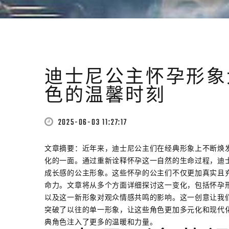
迪士尼公主怀孕形象
色的温馨时刻
2025-06-03 11:27:17
文章摘要：近年来，迪士尼公主们在经典形象上不断焕
化的一面。通过重新诠释怀孕这一自然的生命过程，迪
成长感的公主形象。这些怀孕的公主们不仅更加真实且
命力。文章将从多个方面详细探讨这一变化，包括怀孕
以及这一新形象对观众情感共鸣的影响。这一创意让我
突破了以往的单一形象，让这些角色更加多元化和现代
典角色注入了更多的温暖和力量。