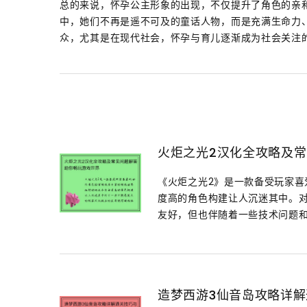
总的来说，怀孕公主形象的出现，不仅提升了角色的亲
中，她们不再是遥不可及的童话人物，而是充满生命力
众，尤其是在现代社会，怀孕与育儿逐渐成为社会关注
火炬之光2汉化全攻略及
《火炬之光2》是一款备受玩家
度高的角色构建让人沉迷其中。
友好，但也伴随着一些技术问题和.
造梦西游3仙音岛攻略详