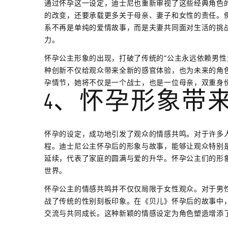
通过怀孕这一设定，迪士尼也重新审视了这些经典角色
的改变，还要承载更多关于母亲、妻子和女性的责任。
系不再是单纯的爱情故事，而是夫妻共同面对生活的挑
力。
怀孕公主形象的出现，打破了传统的“公主永远依赖男性
种创新不仅给观众带来全新的感官体验，也为未来的角
孕情节，她将不仅是一个战士，也是一位母亲，双重身
4、怀孕形象带
怀孕的设定，成功地引发了观众的情感共鸣。对于许多
程。迪士尼公主怀孕后的形象与故事，能够让观众特别
延续，代表了家庭的圆满与爱的升华。怀孕公主们的形
世界。
怀孕公主的情感共鸣并不仅仅局限于女性观众。对于男
战了传统的性别刻板印象。在《贝儿》怀孕后的故事中
交流与共同成长。这种新颖的情感设定为角色塑造增添