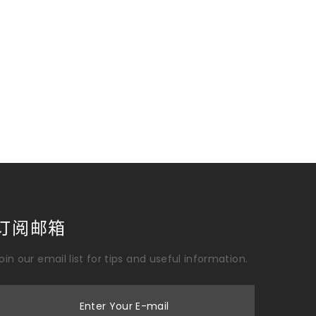
订阅邮箱
oin our email list for tips and useful information.
Enter Your E-mail