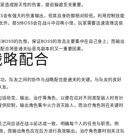
玩家造成毁灭性的伤害，提前躲避至关重要。
OSS会有强大的伤害输出，但其自身防御相对较低。利用控制技能
。此外，部分BOSS会在战斗中召唤小怪，玩家需要迅速清理这些
BOSS的仇恨，保证BOSS的攻击主要集中在自己身上；而输出
和配合将是通关仙音岛副本的又一重要因素。
战略配合
成功，队友之间的协作与战略配合是通关的关键。与队友的良好
队友。
包括坦克、输出、治疗等角色，以便在应对不同类型敌人时有针
提供控制，输出角色集中火力消灭敌人，而治疗角色则在关键时
员之间应该在战斗前达成一致，明确每个人的任务与职责。例
引仇恨，而输出角色应在后方进行高效输出。治疗角色要时刻关注队