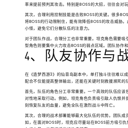
率来提前预判其攻击。特别是BOSS的大招，往往会对
其次，合理利用控制技能是击败BOSS的关键。很多B
将BOSS的行动限制住，能有效降低BOSS的攻击威胁
小怪，避免它们分散队伍的注意力。
对于团队作战，合理分工也非常重要。坦克角色需要吸引
型角色则要集中火力攻击BOSS的弱点区域。团队协作
4、队友协作与
在《造梦西游3》的仙音岛副本中，单打独斗往往难以
配合不仅能提高整体输出，还能在关键时刻救援濒死的
首先，队伍的角色分工非常重要。一个高效的队伍应该
对性地采取行动。例如，坦克角色负责吸引敌人仇恨并
刻恢复队友的血量，避免全队在激烈战斗中阵亡。
其次，合理的战术部署能够最大化队伍的优势。团队成
如，在面对BOSS时，坦克应尽量站在BOSS前方吸